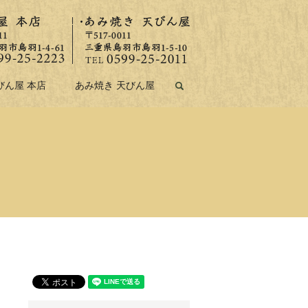
びん屋 本店
あみ焼き 天びん屋
search