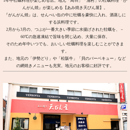
1年中牡蠣料理が楽しめる店。
地元「鳥羽」「浦村」の牡蠣料理『が
んがん焼』が楽しめる【あみ焼き天びん屋】。
『がんがん焼』は、せんべい缶の中に牡蠣を豪快に入れ、酒蒸しに
する浜料理です。
2月から3月の、つぶが一番大きい季節に水揚げされた牡蠣を、－
60℃の急速凍結で旨味を閉じ込め、大量に保存。
そのため年中いつでも、おいしい牡蠣料理を楽しむことができま
す。
また、地元の「伊勢どり」や「松阪牛」「貝のバーベキュー」など
の網焼きメニューも充実。地元のお客様に好評です。